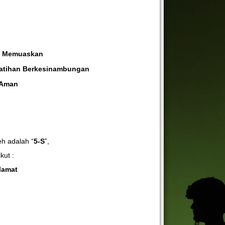
n
Memuaskan
latihan Berkesinambungan
Aman
h adalah “
5-S
”,
kut :
lamat