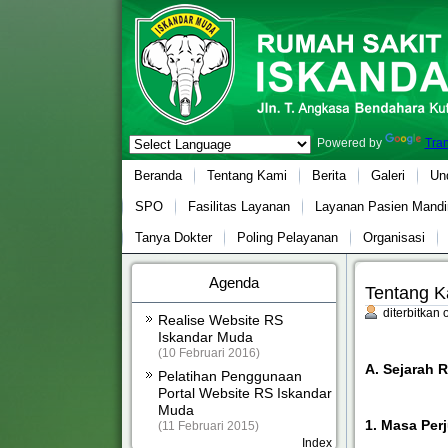
Powered by
Tran
Beranda
Tentang Kami
Berita
Galeri
Un
SPO
Fasilitas Layanan
Layanan Pasien Mandir
Tanya Dokter
Poling Pelayanan
Organisasi
Agenda
Tentang K
diterbitkan
Realise Website RS
Iskandar Muda
(10 Februari 2016)
A. Sejarah 
Pelatihan Penggunaan
Portal Website RS Iskandar
Muda
1. Masa Per
(11 Februari 2015)
Index