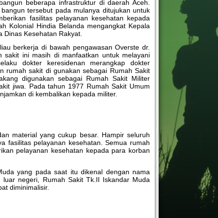
angun beberapa infrastruktur di daerah Aceh.
i bangun tersebut pada mulanya ditujukan untuk
berikan fasilitas pelayanan kesehatan kepada
ntah Kolonial Hindia Belanda mengangkat Kepala
a Dinas Kesehatan Rakyat.
liau berkerja di bawah pengawasan Overste dr.
sakit ini masih di manfaatkan untuk melayani
elaku dokter keresidenan merangkap dokter
n rumah sakit di gunakan sebagai Rumah Sakit
kang digunakan sebagai Rumah Sakit Militer
akit jiwa. Pada tahun 1977 Rumah Sakit Umum
jamkan di kembalikan kepada militer.
an material yang cukup besar. Hampir seluruh
nya fasilitas pelayanan kesehatan. Semua rumah
erikan pelayanan kesehatan kepada para korban
 Muda yang pada saat itu dikenal dengan nama
uar negeri, Rumah Sakit Tk.II Iskandar Muda
 diminimalisir.