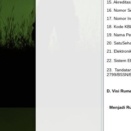
15. Akredita
16. Nomor Se
17. Nomor In
18. Kode KBL
19. Nama P
20. SatuSeha
21. Elektron
22. Sistem E
23. Tandata
2799/BSSN/B
D. Visi Rum
Menjadi R