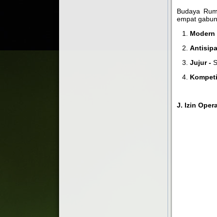
Budaya Ruma
empat gabung
Modern
Antisipa
Jujur -
S
Kompetit
J. Izin Oper