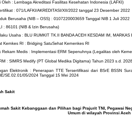
si Oleh : Lembaga Akreditasi Fasilitas Kesehatan Indonesia (LAFKI)
rtifikat : 071/LAFKI/AKREDITASI/XII/2022 tanggal 23 Desember 2022
duk Berusaha (NIB – OSS) : 0107220003659 Tanggal NIB 1 Juli 2022
I : 86101 (NIB & Izin Berusaha)
elaku Usaha : BLU RUMKIT TK.II BANDA ACEH KESDAM IM, MARKA
t Kemkes RI : Bridging SatuSehat Kemenkes RI
ik Rekam Medis : Implementasi ERM Sepenuhnya (Legalitas oleh Keme
RM : SIMRS Medify (PT Global Medika Digitama) Tahun 2023 s.d. 202
ngan Elektronik : Penerapan TTE Tersertifikasi dari BSrE BSSN S
E/SE.02.01/05/2024 Tanggal 15 Mei 2024
ah Sakit
umah Sakit Kebanggaan
dan Pilihan
bagi Prajurit TNI, Pegawai Ne
Umum di wilayah Provinsi Aceh