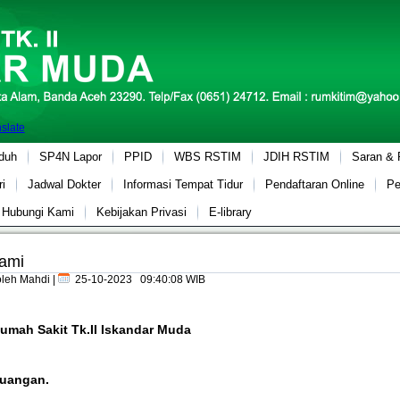
slate
duh
SP4N Lapor
PPID
WBS RSTIM
JDIH RSTIM
Saran &
i
Jadwal Dokter
Informasi Tempat Tidur
Pendaftaran Online
Pe
Hubungi Kami
Kebijakan Privasi
E-library
ami
 oleh Mahdi
|
25-10-2023 09:40:08 WIB
Rumah Sakit Tk.II Iskandar Muda
juangan.