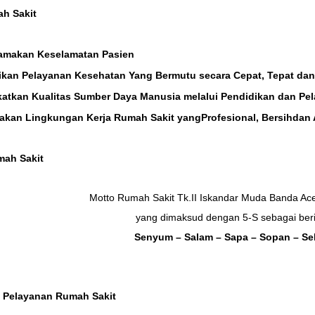
ah Sakit
amakan
Keselamatan Pasien
ikan
Pelayanan
Kesehatan Yang
Bermutu
secara
Cepat, Tepat
da
atkan Kualitas Sumber Daya Manusia melalui
Pendidikan dan Pe
takan
Lingkungan Kerja
Rumah Sakit yang
Profesional, Bersih
dan
mah Sakit
Motto Rumah Sakit Tk.II Iskandar Muda Banda Ace
yang dimaksud dengan 5-S sebagai beri
Senyum – Salam – Sapa – Sopan – Se
ai Pelayanan Rumah Sakit