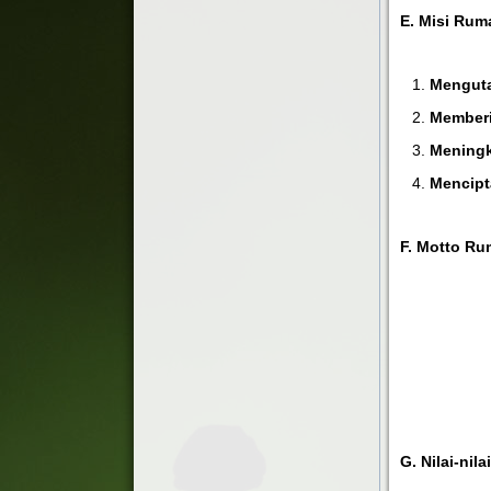
E. Misi Rum
Mengut
Member
Meningk
Mencip
F. Motto Ru
G.
Nilai-nil