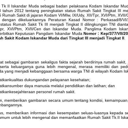
 Tk II Iskandar Muda sebagai badan pelaksana Kodam Iskandar Mud
tahun 2012 tentang peningkatan status Rumah Sakit Tingkat III men
6 Rumah Sakit di jajaran Kodam VI/Mlw, IX/Udy, XII/Tpr, XVI/Ptm, XVI
at dengan dikeluarkannya Peraturan Kasad Nomor : Perkasad/8/V
status Rumah Sakit Tk III menjadi Tingkat II dilingkungan TNI dian
/Tpr, XVI/Ptm, XVII/Cen dan Iskandar Muda. Panglima Kodam Iskan
rbitkan Keputusan Pangdam Iskandar Muda
Nomor
:
Kep/377/VII/2
h Sakit Kodam Iskandar Muda dari Tingkat III menjadi Tingkat II
.
ibuat sebagai gambaran sekaligus fakta sejarah berdirinya rumah sakit
erta keluarganya guna lebih mengenal, merasa memiliki dan ped
da yang menjadi kebanggaan bersama warga TNI di wilayah Kodam Is
atkankualitas dukungandan pelayanan kesehatan;
tkansumber daya manusia melalui pendidikan dan latihan; dan
tkankesejahteraan personel rumah sakit.
, memberikan gambaran secara umum tentang kondisi, kemampuan, p
mbangannya.
us, memberikan informasi dan kesempatan seluas-luasnya kepada se
mum untuk lebih mengenal dan memanfaatkan Rumah Sakit Tk.II Iskan