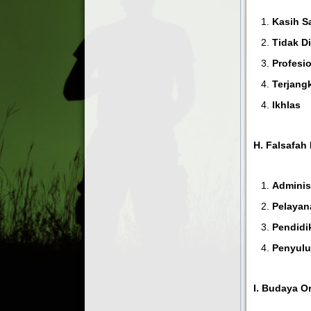
Kasih S
Tidak Di
Profesi
Terjang
Ikhlas
H. Falsafah
Adminis
Pelayan
Pendidi
Penyulu
I. Budaya O