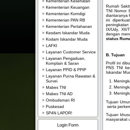
Kementerian Kesehatan
Rumah Sakit
Kementerian Keuangan
TNI Nomor 8 
Kementerian Komdigi
diantaranya 
ini diperku
Kementerian PAN RB
peningkatan 
Kementerian Pertahanan
IX/Udy, XII
Kesdam Iskandar Muda
dengan mene
status Ruma
Kodam Iskandar Muda
LAFKI
Layanan Customer Service
B. Tujuan
Layanan Pengaduan,
Profil ini d
Komplain & Saran
PNS TNI bes
Layanan PPID & PPIP
Iskandar Mu
Layanan Purna Rawatan &
Meningk
Survei
Meningka
Mabes TNI
Meningka
Mabes TNI AD
Ombudsman RI
Tujuan Umum
serta perke
Puskesad
SP4N LAPOR!
Tujuan khus
masyarakat u
Login Form