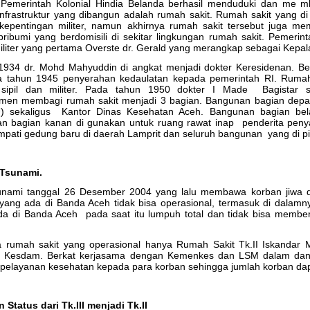
Pemerintah Kolonial Hindia Belanda berhasil menduduki dan me mb
nfrastruktur yang dibangun adalah rumah sakit. Rumah sakit yang d
epentingan militer, namun akhirnya rumah sakit tersebut juga mem
ribumi yang berdomisili di sekitar lingkungan rumah sakit. Pemeri
liter yang pertama Overste dr. Gerald yang merangkap sebagai Kepal
1934 dr. Mohd Mahyuddin di angkat menjadi dokter Keresidenan. Be
a tahun 1945 penyerahan kedaulatan kepada pemerintah RI. Rumah 
 sipil dan militer. Pada tahun 1950 dokter I Made Bagistar s
imen membagi rumah sakit menjadi 3 bagian. Bangunan bagian depa
sekaligus Kantor Dinas Kesehatan Aceh. Bangunan bagian bela
n bagian kanan di gunakan untuk ruang rawat inap penderita peny
ati gedung baru di daerah Lamprit dan seluruh bangunan yang di pin
 Tsunami.
sunami tanggal 26 Desember 2004 yang lalu membawa korban jiwa d
r yang ada di Banda Aceh tidak bisa operasional, termasuk di dalam
ada di Banda Aceh pada saat itu lumpuh total dan tidak bisa memb
a rumah sakit yang operasional hanya Rumah Sakit Tk.II Iskandar
 Kesdam. Berkat kerjasama dengan Kemenkes dan LSM dalam dan l
elayanan kesehatan kepada para korban sehingga jumlah korban dapat
 Status dari Tk.III menjadi Tk.II