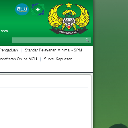
 Pengaduan
Standar Pelayanan Minimal - SPM
ndaftaran Online MCU
Survei Kepuasan