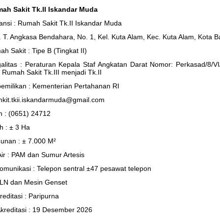
mah Sakit Tk.II Iskandar Muda
ansi : Rumah Sakit Tk.II Iskandar Muda
Jl. T. Angkasa Bendahara, No. 1, Kel. Kuta Alam, Kec. Kuta Alam, Kota 
h Sakit : Tipe B (Tingkat II)
alitas : Peraturan Kepala Staf Angkatan Darat Nomor: Perkasad/8/V
s Rumah Sakit Tk.III menjadi Tk.II
pemilikan : Kementerian Pertahanan RI
mkit.tkii.iskandarmuda@gmail.com
n : (0651) 24712
h : ± 3 Ha
unan : ± 7.000 M²
ir : PAM dan Sumur Artesis
omunikasi : Telepon sentral ±47 pesawat telepon
: PLN dan Mesin Genset
reditasi : Paripurna
Akreditasi : 19 Desember 2026