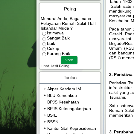
Tahun 1903 
Salah satu i
Poling
mendukung k
masyarakat p
Menurut Anda, Bagaimana
Kesehatan Mi
Pelayanan Rumah Sakit Tk.II
Iskandar Muda ?
Pada tahun 
Istimewa
Gerald. Pad
Sangat Baik
masyarakat
Baik
Brigade/Res
Umum (RSU) 
Cukup
dan banguna
Kurang Baik
(RSU) menemp
Lihat Hasil Poling
2. Peristiwa
Tautan
Peristiwa T
infrastruktu
Akper Kesdam IM
sakit yang 
BLU Kemenkeu
Tsunami.
BPJS Kesehatan
Satu satuny
BPJS Ketenagakerjaan
Rumah Sakit
memberikan p
BSrE
BSSN
Kantor Staf Kepresidenan
3. Perubahan