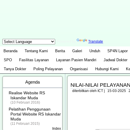
Powered by
Translate
Beranda
Tentang Kami
Berita
Galeri
Unduh
SP4N Lapor
SPO
Fasilitas Layanan
Layanan Pasien Mandiri
Jadwal Dokter
Tanya Dokter
Poling Pelayanan
Organisasi
Hubungi Kami
Ke
Agenda
NILAI-NILAI PELAYANA
diterbitkan oleh ICT
|
15-03-2025 2
Realise Website RS
Iskandar Muda
(10 Februari 2016)
Pelatihan Penggunaan
Portal Website RS Iskandar
Muda
(11 Februari 2015)
Index