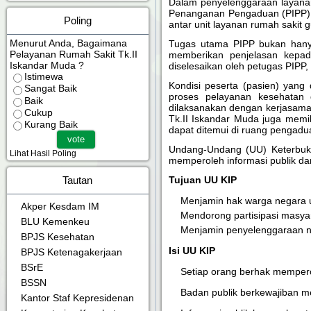
Dalam penyelenggaraan layanan
Penanganan Pengaduan (PIPP) d
Poling
antar unit layanan rumah saki
Menurut Anda, Bagaimana
Tugas utama PIPP bukan hany
Pelayanan Rumah Sakit Tk.II
memberikan penjelasan kepad
Iskandar Muda ?
diselesaikan oleh petugas PIPP,
Istimewa
Kondisi peserta (pasien) yang
Sangat Baik
proses pelayanan kesehatan d
Baik
dilaksanakan dengan kerjasama 
Cukup
Tk.II Iskandar Muda juga memi
Kurang Baik
dapat ditemui di ruang pengadu
Undang-Undang (UU) Keterbuka
Lihat Hasil Poling
memperoleh informasi publik da
Tujuan UU KIP
Tautan
Menjamin hak warga negara u
Akper Kesdam IM
Mendorong partisipasi masy
BLU Kemenkeu
Menjamin penyelenggaraan n
BPJS Kesehatan
Isi UU KIP
BPJS Ketenagakerjaan
BSrE
Setiap orang berhak mempero
BSSN
Badan publik berkewajiban m
Kantor Staf Kepresidenan