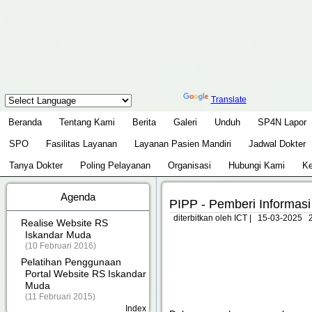
Powered by
Translate
Beranda
Tentang Kami
Berita
Galeri
Unduh
SP4N Lapor
SPO
Fasilitas Layanan
Layanan Pasien Mandiri
Jadwal Dokter
Tanya Dokter
Poling Pelayanan
Organisasi
Hubungi Kami
Ke
Agenda
PIPP - Pemberi Informa
diterbitkan oleh ICT
|
15-03-2025 2
Realise Website RS
Iskandar Muda
(10 Februari 2016)
Pelatihan Penggunaan
Portal Website RS Iskandar
Muda
(11 Februari 2015)
Index