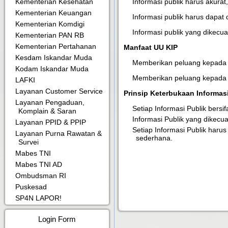
Informasi publik harus akura
Kementerian Kesehatan
Kementerian Keuangan
Informasi publik harus dapat
Kementerian Komdigi
Informasi publik yang dikecual
Kementerian PAN RB
Kementerian Pertahanan
Manfaat UU KIP
Kesdam Iskandar Muda
Memberikan peluang kepada 
Kodam Iskandar Muda
Memberikan peluang kepada b
LAFKI
Layanan Customer Service
Prinsip Keterbukaan Informasi
Layanan Pengaduan,
Setiap Informasi Publik bersi
Komplain & Saran
Informasi Publik yang dikecual
Layanan PPID & PPIP
Setiap Informasi Publik harus
Layanan Purna Rawatan &
sederhana.
Survei
Mabes TNI
Mabes TNI AD
Ombudsman RI
Puskesad
SP4N LAPOR!
Login Form